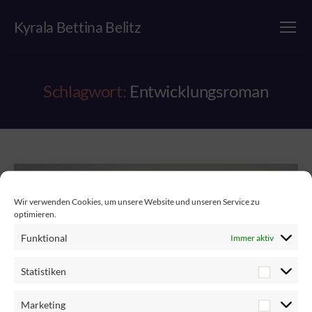
Kyrala Bettina Belitz
Menü
Schlagwort:
Entwicklungsroman
Wir verwenden Cookies, um unsere Website und unseren Service zu
optimieren.
Funktional
Immer aktiv
Statistiken
Marketing