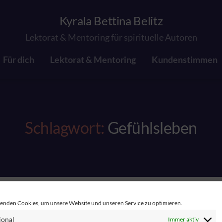
Kyrala Bettina Belitz
Lektorat & Mentoring für spirituelle Autoren
Für dich
Lektorat & Mentoring
Kundenstimmen
Schlagwort:
Gefühlsleben
enden Cookies, um unsere Website und unseren Service zu optimieren.
ional
Immer aktiv