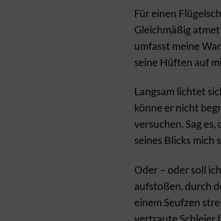
Für einen Flügelschl
Gleichmäßig atmet 
umfasst meine Wange
seine Hüften auf mic
Langsam lichtet sic
könne er nicht begr
versuchen. Sag es, 
seines Blicks mich 
Oder – oder soll ic
aufstoßen, durch de
einem Seufzen strei
vertraute Schleier