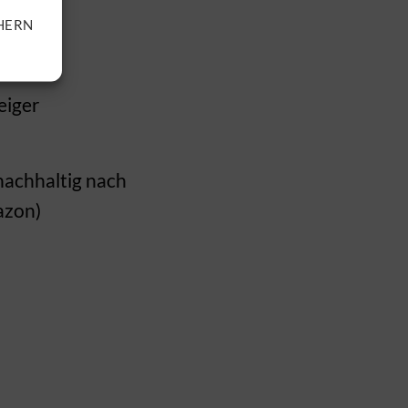
HERN
eiger
 nachhaltig nach
mazon)