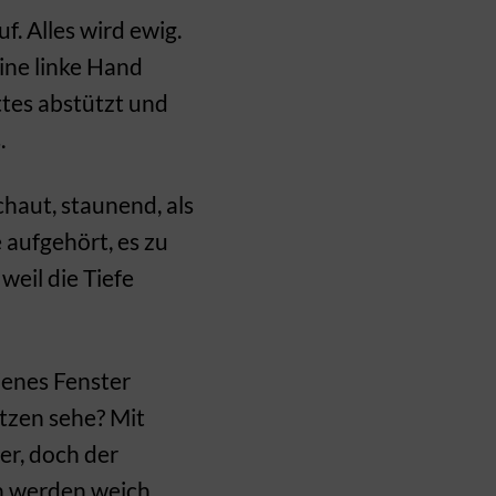
f. Alles wird ewig.
ine linke Hand
ttes abstützt und
.
chaut, staunend, als
e aufgehört, es zu
weil die Tiefe
 jenes Fenster
itzen sehe? Mit
er, doch der
n werden weich,