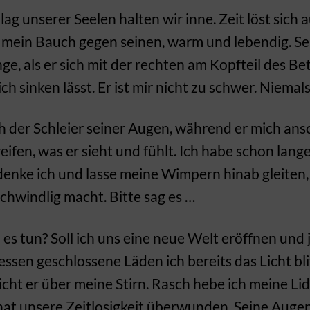
ag unserer Seelen halten wir inne. Zeit löst sich au
mein Bauch gegen seinen, warm und lebendig. Se
, als er sich mit der rechten am Kopfteil des Be
h sinken lässt. Er ist mir nicht zu schwer. Niemals
h der Schleier seiner Augen, während er mich ans
eifen, was er sieht und fühlt. Ich habe schon lang
denke ich und lasse meine Wimpern hinab gleiten, 
schwindlig macht. Bitte sag es …
h es tun? Soll ich uns eine neue Welt eröffnen und
ssen geschlossene Läden ich bereits das Licht bl
cht er über meine Stirn. Rasch hebe ich meine Lid
 hat unsere Zeitlosigkeit überwunden. Seine Auge