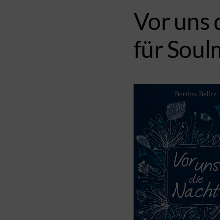
Vor uns 
für Soul