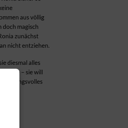
 keine
ommen aus völlig
h doch magisch
Ronia zunächst
an nicht entziehen.
ie diesmal alles
chwüre – sie will
hingebungsvolles
fen