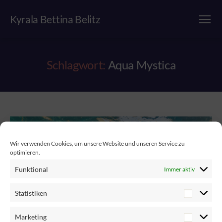
Kyrala Bettina Belitz
Menü
Schlagwort:
Aqua Mystica
Wir verwenden Cookies, um unsere Website und unseren Service zu
optimieren.
Funktional
Immer aktiv
Statistiken
Marketing