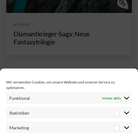
Kategorien
BÜCHER
Diamantkrieger-Saga: Neue
Fantasytrilogie
Kategorien
BÜCHER
Wir verwenden Cookies, um unsere Website und unseren Service zu
Bald beginnen die
optimieren.
Panthersommernächte
Funktional
Immer aktiv
Statistiken
Marketing