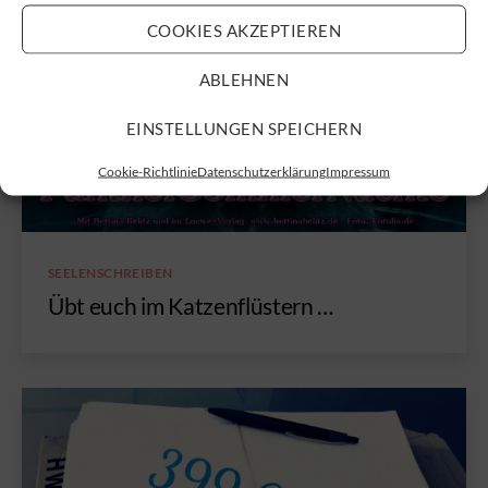
COOKIES AKZEPTIEREN
ABLEHNEN
EINSTELLUNGEN SPEICHERN
Cookie-Richtlinie
Datenschutzerklärung
Impressum
Kategorien
SEELENSCHREIBEN
Übt euch im Katzenflüstern …