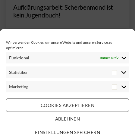
Aufklärungsarbeit: Scherbenmond ist
kein Jugendbuch!
Wir verwenden Cookies, um unsere Website und unseren Service zu
Kategorien
optimieren.
SEELENSCHREIBEN
Scherbenmond, Schreibrausch und Film-
Funktional
Immer aktiv
Fantastereien
Statistiken
Marketing
Kategorien
SEELENSCHREIBEN
COOKIES AKZEPTIEREN
Scherbenmond: Coverpräsentation und
Lesung
ABLEHNEN
EINSTELLUNGEN SPEICHERN