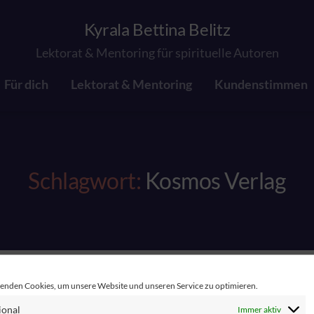
Kyrala Bettina Belitz
Lektorat & Mentoring für spirituelle Autoren
Für dich
Lektorat & Mentoring
Kundenstimmen
Schlagwort:
Kosmos Verlag
enden Cookies, um unsere Website und unseren Service zu optimieren.
ional
Immer aktiv