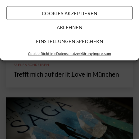
COOKIES AKZEPTIEREN
ABLEHNEN
EINSTELLUNGEN SPEICHERN
Cookie-Richtlinie
Datenschutzerklärung
Impressum
Kategorien
SEELENSCHREIBEN
Trefft mich auf der lit.Love in München