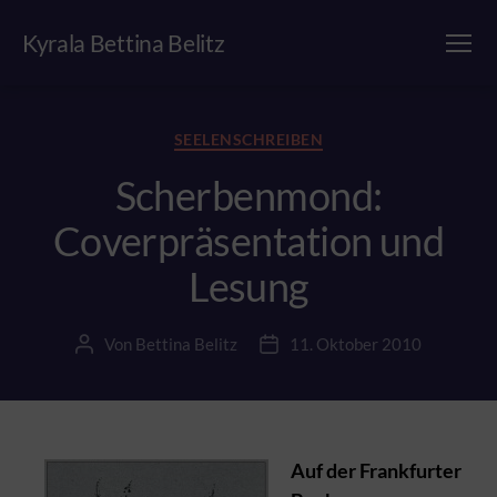
Kyrala Bettina Belitz
Menü
Kategorien
SEELENSCHREIBEN
Scherbenmond:
Coverpräsentation und
Lesung
Von
Bettina Belitz
11. Oktober 2010
Beitragsautor
Beitragsdatum
Auf der Frankfurter