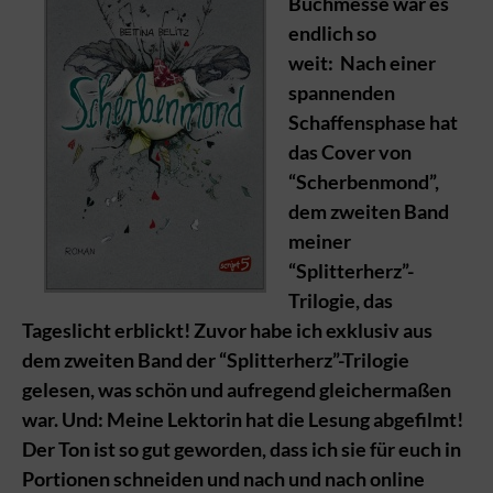
Buchmesse war es
endlich so
weit: Nach einer
spannenden
Schaffensphase hat
das Cover von
“Scherbenmond”,
dem zweiten Band
meiner
“Splitterherz”-
Trilogie, das
Tageslicht erblickt! Zuvor habe ich exklusiv aus
dem zweiten Band der “Splitterherz”-Trilogie
gelesen, was schön und aufregend gleichermaßen
war. Und: Meine Lektorin hat die Lesung abgefilmt!
Der Ton ist so gut geworden, dass ich sie für euch in
Portionen schneiden und nach und nach online