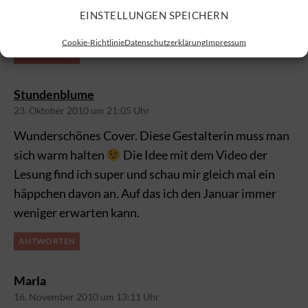
Das cover ist genauso schön wie das von
EINSTELLUNGEN SPEICHERN
splitterherz. freu mich shcon sehr auf das buch
Cookie-Richtlinie
Datenschutzerklärung
Impressum
ANTWORTEN
sagt:
Stundenblume
23. Oktober 2010 um 21:05 Uhr
Wunderschönes Cover. Diese Gestalterin muss man
sich warm halten
Die Idee mit dem Video der
Lesung find ich super und schau mir gleich mal ein
häppchen davon an. Auf das ich den Januar immer
weniger erwarten kann.
ANTWORTEN
sagt:
Marla
16. November 2010 um 13:11 Uhr