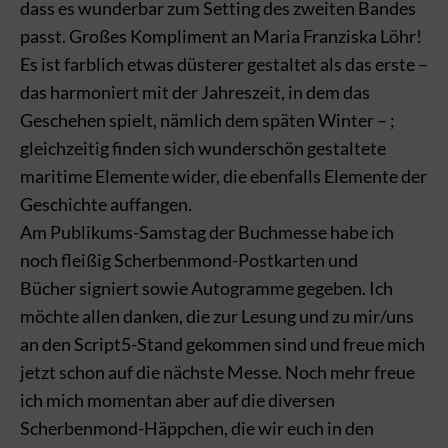
dass es wunderbar zum Setting des zweiten Bandes
passt. Großes Kompliment an Maria Franziska Löhr!
Es ist farblich etwas düsterer gestaltet als das erste –
das harmoniert mit der Jahreszeit, in dem das
Geschehen spielt, nämlich dem späten Winter – ;
gleichzeitig finden sich wunderschön gestaltete
maritime Elemente wider, die ebenfalls Elemente der
Geschichte auffangen.
Am Publikums-Samstag der Buchmesse habe ich
noch fleißig Scherbenmond-Postkarten und
Bücher signiert sowie Autogramme gegeben. Ich
möchte allen danken, die zur Lesung und zu mir/uns
an den Script5-Stand gekommen sind und freue mich
jetzt schon auf die nächste Messe. Noch mehr freue
ich mich momentan aber auf die diversen
Scherbenmond-Häppchen, die wir euch in den