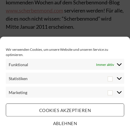
kommenden Wochen auf dem Scherbenmond-Blog
www.scherbenmond.com
servieren werden! Für alle,
die es noch nicht wissen: “Scherbenmond” wird
Mitte Januar 2011 erscheinen.
Wir verwenden Cookies, um unsere Website und unseren Service zu
optimieren.
4 Antworten auf
Funktional
Immer aktiv
„Scherbenmond:
Statistiken
Coverpräsentation und
Marketing
Lesung“
COOKIES AKZEPTIEREN
sagt:
Yasmin
11. Oktober 2010 um 22:36 Uhr
ABLEHNEN