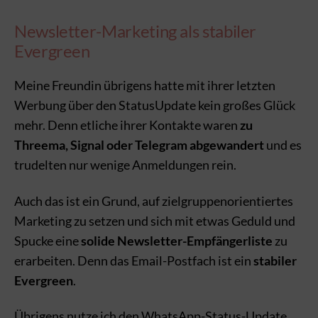
Newsletter-Marketing als stabiler
Evergreen
Meine Freundin übrigens hatte mit ihrer letzten
Werbung über den StatusUpdate kein großes Glück
mehr. Denn etliche ihrer Kontakte waren
zu
Threema, Signal oder Telegram abgewandert
und es
trudelten nur wenige Anmeldungen rein.
Auch das ist ein Grund, auf zielgruppenorientiertes
Marketing zu setzen und sich mit etwas Geduld und
Spucke eine
solide Newsletter-Empfängerliste
zu
erarbeiten. Denn das Email-Postfach ist ein
stabiler
Evergreen
.
Übrigens nutze ich den WhatsApp-Status-Update