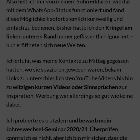
Also ließ ich mir von meinem Sohn erklären, wie das
mit dem WhatsApp-Status funktioniert und fand
diese Möglichkeit sofort ziemlich kurzweilig und
einfach zu bedienen. Bisher hatte ich den
Kringel am
linken unteren Rand
immer geflissentlich ignoriert –
nun eröffneten sich neue Welten.
Ich erfuhr, was meine Kontakte zu Mittag gegessen
hatten, wo sie spazieren gewesen waren, bekam
Links zu unterschiedlichsten YouTube-Videos bis hin
zu
witzigen kurzen Videos oder Sinnsprüchen
zur
Inspiration. Werbung war allerdings so gut wie keine
dabei.
Ich probierte es trotzdem und
bewarb mein
Jahreswechsel-Seminar 2020/21
. Überprüfen
konnte ich es nicht, aber ich bin mir sicher, dass die