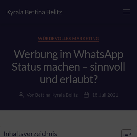
Kyrala Bettina Belitz
Menü
Kategorien
WÜRDEVOLLES MARKETING
Werbung im WhatsApp
Status machen – sinnvoll
und erlaubt?
Von
Bettina Kyrala Belitz
18. Juli 2021
Beitragsautor
Beitragsdatum
Inhaltsverzeichnis