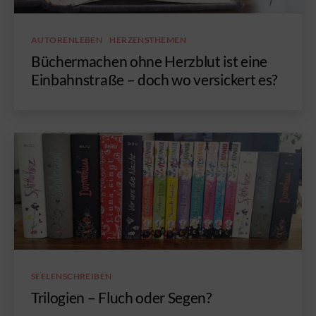
Kategorien
AUTORENLEBEN
HERZENSTHEMEN
Büchermachen ohne Herzblut ist eine
Einbahnstraße – doch wo versickert es?
Kategorien
SEELENSCHREIBEN
Trilogien – Fluch oder Segen?