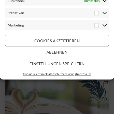
Funktional
Immer aktiv
Statistiken
Kategorien
SEELENSCHREIBEN
Marketing
Wie Leser Autoren helfen können
COOKIES AKZEPTIEREN
ABLEHNEN
EINSTELLUNGEN SPEICHERN
Cookie-Richtlinie
Datenschutzerklärung
Impressum