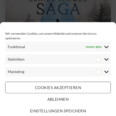
Wir verwenden Cookies, um unsere Website und unseren Service zu
optimieren.
Funktional
Immer aktiv
Statistiken
Marketing
COOKIES AKZEPTIEREN
ABLEHNEN
Kategorien
BÜCHER
Diamantkrieger-Saga: Neue
EINSTELLUNGEN SPEICHERN