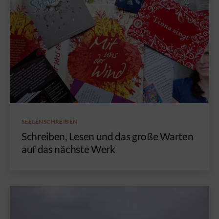
Kategorien
SEELENSCHREIBEN
Schreiben, Lesen und das große Warten
auf das nächste Werk