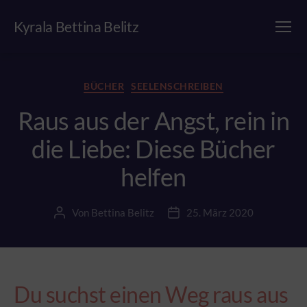
Kyrala Bettina Belitz
Menü
Kategorien
BÜCHER
SEELENSCHREIBEN
Raus aus der Angst, rein in
die Liebe: Diese Bücher
helfen
Von
Bettina Belitz
25. März 2020
Beitragsautor
Beitragsdatum
Du suchst einen Weg raus aus