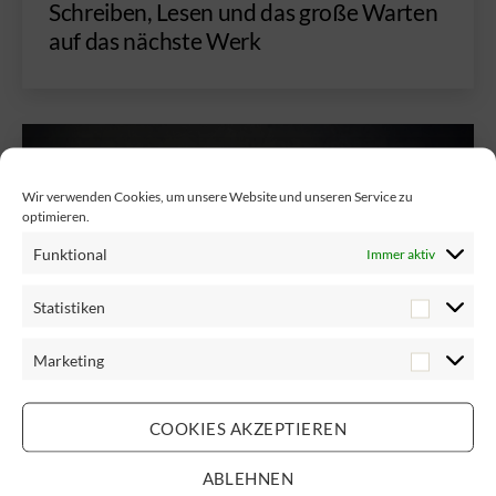
Schreiben, Lesen und das große Warten
auf das nächste Werk
Wir verwenden Cookies, um unsere Website und unseren Service zu
optimieren.
Funktional
Immer aktiv
Statistiken
Marketing
COOKIES AKZEPTIEREN
Kategorien
SEELENSCHREIBEN
ABLEHNEN